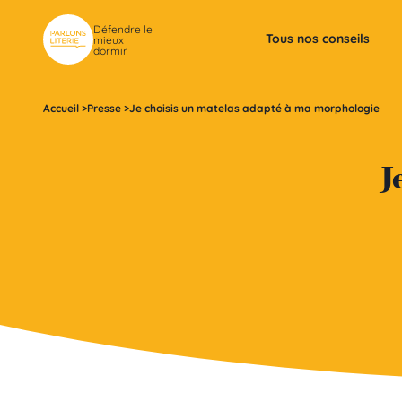
Skip to content
Défendre le
Tous nos conseils
mieux
dormir
Accueil
>
Presse
>
Je choisis un matelas adapté à ma morphologie
J