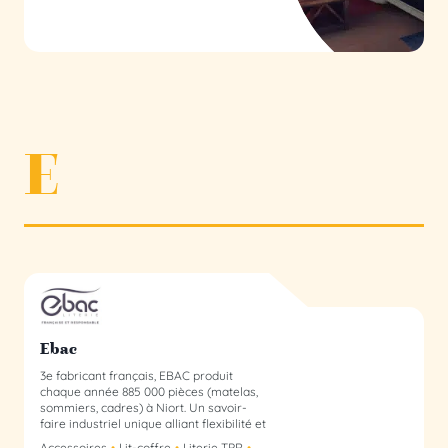
E
Ebac membre du collectif
Ebac
3e fabricant français, EBAC produit
chaque année 885 000 pièces (matelas,
sommiers, cadres) à Niort. Un savoir-
faire industriel unique alliant flexibilité et
éco-conception depuis 1947.
Accessoires
Lit-coffre
Literie TPR