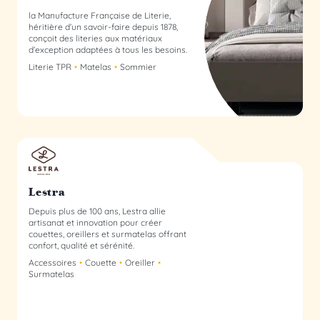
la Manufacture Française de Literie,
héritière d’un savoir-faire depuis 1878,
conçoit des literies aux matériaux
d’exception adaptées à tous les besoins.
Literie TPR
Matelas
Sommier
Lestra membre du collectif
Lestra
Depuis plus de 100 ans, Lestra allie
artisanat et innovation pour créer
couettes, oreillers et surmatelas offrant
confort, qualité et sérénité.
Accessoires
Couette
Oreiller
Surmatelas