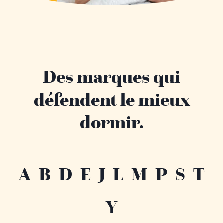
Des marques qui
défendent le mieux
dormir.
A
B
D
E
J
L
M
P
S
T
Y