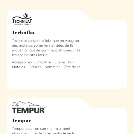
Technilat membre du collectif
Technilat
Technilat conçoit et fabrique en Aveyron
des matelas, sommiers et têtes de lit
moyen à haut de gamme, distribués chez
les spécialistes literie.
Accessoires
Lit-coffre
Literie TPR
Matelas
Oreiller
Sommier
Tête de lit
Tempur membre du collectif
Tempur
Tempur, pour un sommeil vraiment
réparateur : né de la technologie de la